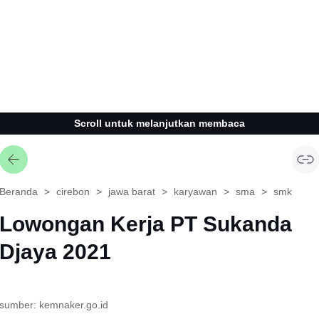
Scroll untuk melanjutkan membaca
Beranda
cirebon
jawa barat
karyawan
sma
smk
Lowongan Kerja PT Sukanda
Djaya 2021
sumber: kemnaker.go.id