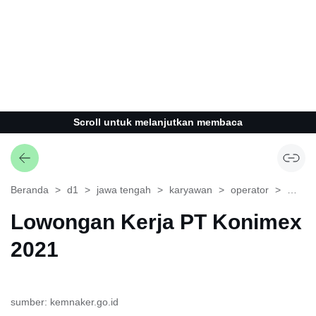
Scroll untuk melanjutkan membaca
Beranda
d1
jawa tengah
karyawan
operator
semua
Lowongan Kerja PT Konimex
2021
sumber: kemnaker.go.id