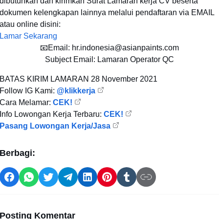
dibutuhkan dan kirimkan Surat Lamaran kerja CV beserta
dokumen kelengkapan lainnya melalui pendaftaran via EMAIL
atau online disini:
Lamar Sekarang
📧Email: hr.indonesia@asianpaints.com
Subject Email: Lamaran Operator QC
BATAS KIRIM LAMARAN
28 November 2021
Follow IG Kami:
@klikkerja
Cara Melamar:
CEK!
Info Lowongan Kerja Terbaru:
CEK!
Pasang Lowongan Kerja/Jasa
Berbagi:
Posting Komentar