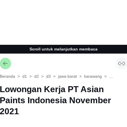
Scroll untuk melanjutkan membaca
Beranda
d1
d2
d3
jawa barat
karawang
operator
Lowongan Kerja PT Asian
Paints Indonesia November
2021