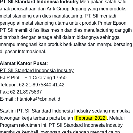
PT. SII Standard Indonesia Indsutry
Merupakan salah satu
anak perusahaan dari Arrk Group Jepang yang memproduksi
metal stamping dan dies manufacturing. PT. SII menjadi
penyuplai metal stamping utama untuk produk Printer Epson.
PT. SII memiliki fasilitas mesin dan dies manufacturing canggih
ditambah dengan tenaga ahli dalam bidangnya sehingga
mampu menghasilkan produk berkualitas dan mampu bersaing
di pasar Internasional.
Alamat Kantor Pusat:
PT. SII Standard Indonesia Indsutry
EJIP Plot 1 F-1 Cikarang 17550
Telepon: 62-21-8975840.41.42
Fax: 62.21.8975837
E-mail : htanioka@cbn.net.id
Saat ini PT. SII Standard Indonesia Indsutry sedang membuka
lowongan kerja terbaru pada bulan
Februari 2022
. Melalui
Program rekrutmen ini, PT. SII Standard Indonesia Indsutry
membuka kembali lowongan kerja dengan mencari calon