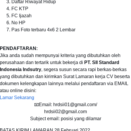
Daftar Riwayat Hidup
FC KTP
FC Ijazah
No HP
Pas Foto terbaru 4x6 2 Lembar
PENDAFTARAN:
Jika anda sudah mempunyai kriteria yang dibutuhkan oleh
perusahaan dan tertarik untuk bekerja di
PT. SII Standard
Indonesia Indsutry
, segera susun secara rapi berkas-berkas
yang dibutuhkan dan kirimkan Surat Lamaran kerja CV beserta
dokumen kelengkapan lainnya melalui pendaftaran via EMAIL
atau online disini:
Lamar Sekarang
📧Email: hrdsii01@gmail.com/
hrdsii02@gmail.com
Subject email: posisi yang dilamar
BATAS KIRIM LAMARAN
28 Februari 2022