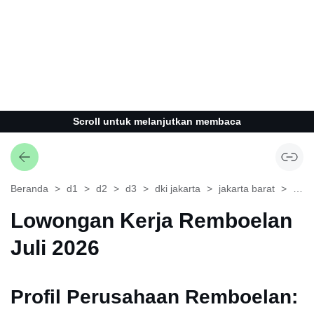
Scroll untuk melanjutkan membaca
Beranda
d1
d2
d3
dki jakarta
jakarta barat
pela
Lowongan Kerja Remboelan
Juli 2026
Profil Perusahaan Remboelan: